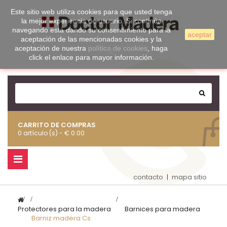
Este sitio web utiliza cookies para que usted tenga
la mejor experiencia de usuario. Si continúa
navegando está dando su consentimiento para la
aceptar
aceptación de las mencionadas cookies y la
aceptación de nuestra
política de cookies
, haga
click el enlace para mayor información.
CARRITO DE COMPRAS
0 artículo (s) - € 0.00
Navegación
Toggle
contacto
mapa sitio
>
Protectores para la madera
>
Barnices para madera
>
Barniz madera Cs