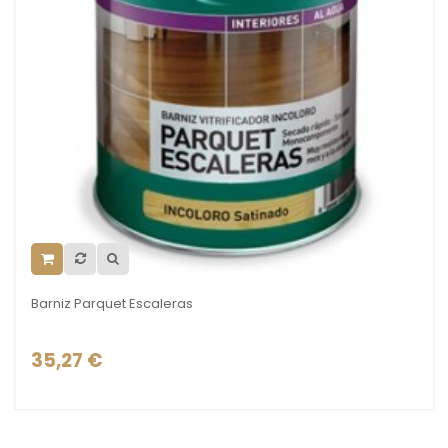
Barniz Parquet Escaleras
Barn
35,27 €
53